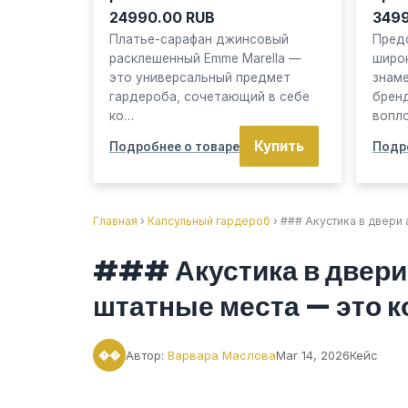
24990.00 RUB
3499
Платье-сарафан джинсовый
Пред
расклешенный Emme Marella —
широ
это универсальный предмет
знам
гардероба, сочетающий в себе
брен
ко…
вопл
Купить
Подробнее о товаре
Подр
Главная
›
Капсульный гардероб
› ### Акустика в двери 
### Акустика в двери 
штатные места — это к
Автор:
Варвара Маслова
Mar 14, 2026
Кейс
��