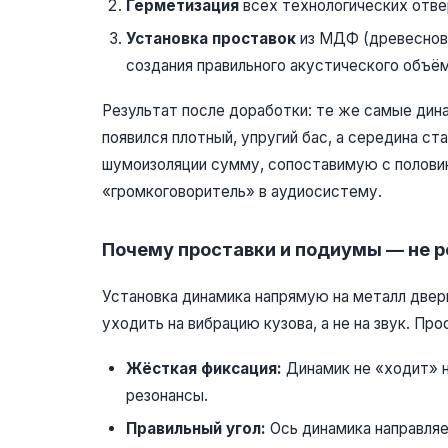
Герметизация
всех технологических отве
Установка проставок
из МДФ (древесново
создания правильного акустического объём
Результат после доработки: те же самые дина
появился плотный, упругий бас, а середина ст
шумоизоляции сумму, сопоставимую с половин
«громкоговоритель» в аудиосистему.
Почему проставки и подиумы — не р
Установка динамика напрямую на металл двери
уходить на вибрацию кузова, а не на звук. Пр
Жёсткая фиксация:
Динамик не «ходит» н
резонансы.
Правильный угол:
Ось динамика направляет