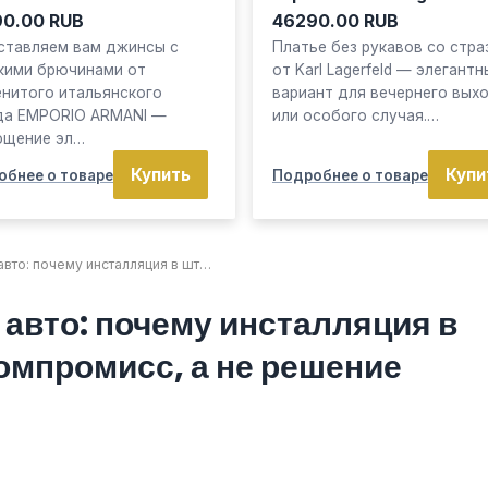
0.00 RUB
46290.00 RUB
ставляем вам джинсы с
Платье без рукавов со стра
кими брючинами от
от Karl Lagerfeld — элегантн
енитого итальянского
вариант для вечернего вых
да EMPORIO ARMANI —
или особого случая.…
ощение эл…
Купить
Купи
обнее о товаре
Подробнее о товаре
авто: почему инсталляция в шт…
авто: почему инсталляция в
омпромисс, а не решение