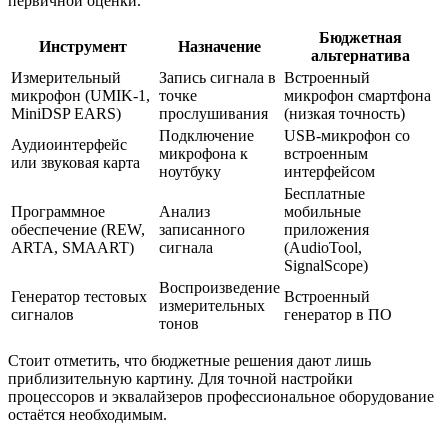
первичной оценки.
Бюджетная
Инструмент
Назначение
альтернатива
Измерительный
Запись сигнала в
Встроенный
микрофон (UMIK-1,
точке
микрофон смартфона
MiniDSP EARS)
прослушивания
(низкая точность)
Подключение
USB-микрофон со
Аудиоинтерфейс
микрофона к
встроенным
или звуковая карта
ноутбуку
интерфейсом
Бесплатные
Программное
Анализ
мобильные
обеспечение (REW,
записанного
приложения
ARTA, SMAART)
сигнала
(AudioTool,
SignalScope)
Воспроизведение
Генератор тестовых
Встроенный
измерительных
сигналов
генератор в ПО
тонов
Стоит отметить, что бюджетные решения дают лишь
приблизительную картину. Для точной настройки
процессоров и эквалайзеров профессиональное оборудование
остаётся необходимым.