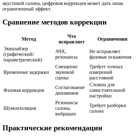
акустикой салона, цифровая коррекция может дать лишь
ограниченный эффект.
Сравнение методов коррекции
Что
Метод
Ограничения
исправляет
Эквалайзер
АЧХ,
Не исправляет
(графический/
резонансы
фазовые искажения
параметрический)
Смещение
Требует точных
Временные задержки
звуковой
измерений
сцены
расстояний
Сложна для
Согласование
Фазовая коррекция
самостоятельной
динамиков
настройки
Резонансы
Требует разборки
Шумоизоляция
салона,
салона
вибрации
Практические рекомендации