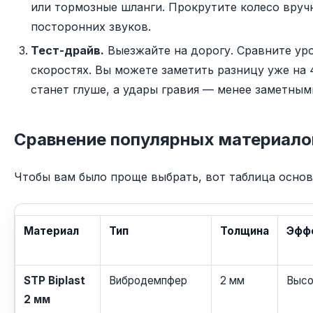
или тормозные шланги. Прокрутите колесо вру
посторонних звуков.
Тест-драйв.
Выезжайте на дорогу. Сравните ур
скоростях. Вы можете заметить разницу уже на 
станет глуше, а удары гравия — менее заметным
Сравнение популярных материало
Чтобы вам было проще выбрать, вот таблица основ
Материал
Тип
Толщина
Эфф
STP Biplast
Вибродемпфер
2 мм
Высо
2 мм