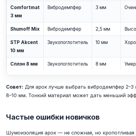
Comfortmat
Вибродемпфер
3 мм
Очен
3 мм
Shumoff Mix
Вибродемпфер
2,5 мм
Высо
STP Akcent
Звукопоглотитель
10 мм
Хоро
10 мм
Сплэн 8 мм
Звукопоглотитель
8 мм
Умер
Совет:
Для арок лучше выбрать вибродемпфер 2–3 
8–10 мм. Тонкий материал может дать меньший эфф
Частые ошибки новичков
Шумоизоляция арок — не сложная, но кропотливая 