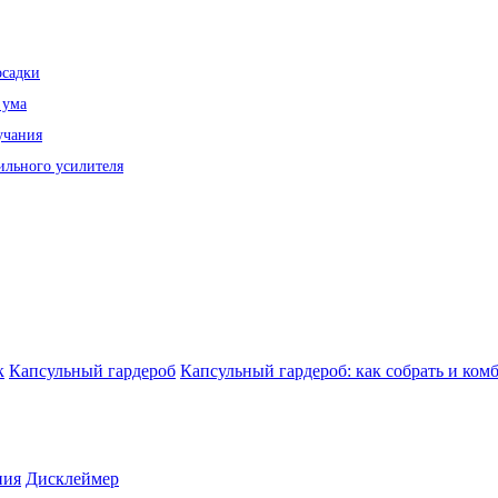
осадки
 ума
учания
ильного усилителя
к
Капсульный гардероб
Капсульный гардероб: как собрать и ком
ния
Дисклеймер