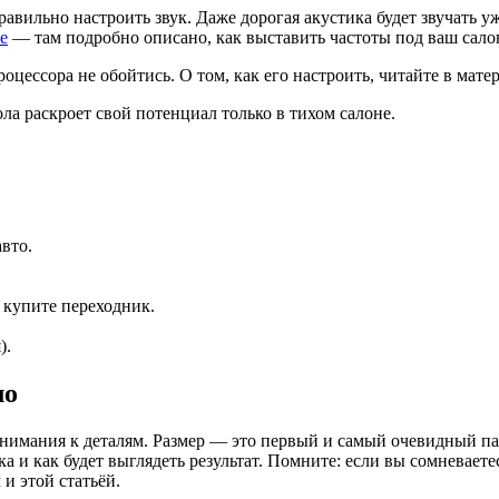
равильно настроить звук. Даже дорогая акустика будет звучать у
е
— там подробно описано, как выставить частоты под ваш сало
оцессора не обойтись. О том, как его настроить, читайте в мате
а раскроет свой потенциал только в тихом салоне.
вто.
 купите переходник.
).
ло
внимания к деталям. Размер — это первый и самый очевидный па
ка и как будет выглядеть результат. Помните: если вы сомневает
и этой статьёй.