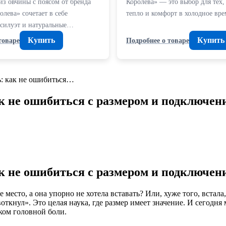
из овчины с поясом от бренда
Королева» — это выбор для тех,
лева» сочетает в себе
тепло и комфорт в холодное вр
 силуэт и натуральные…
Купить
Купить
товаре
Подробнее о товаре
ь: как не ошибиться…
к не ошибиться с размером и подключен
к не ошибиться с размером и подключен
место, а она упорно не хотела вставать? Или, хуже того, встала,
ткнул». Это целая наука, где размер имеет значение. И сегодня 
иком головной боли.