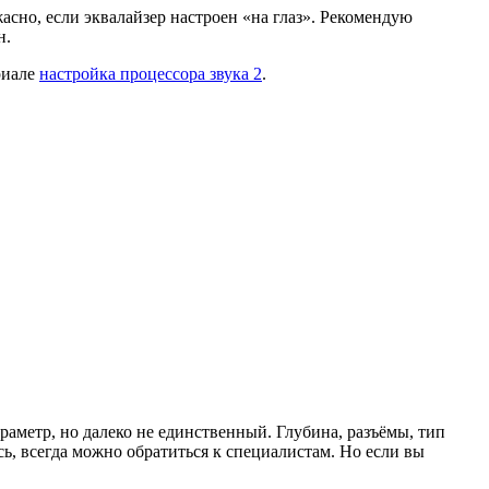
жасно, если эквалайзер настроен «на глаз». Рекомендую
н.
риале
настройка процессора звука 2
.
раметр, но далеко не единственный. Глубина, разъёмы, тип
есь, всегда можно обратиться к специалистам. Но если вы