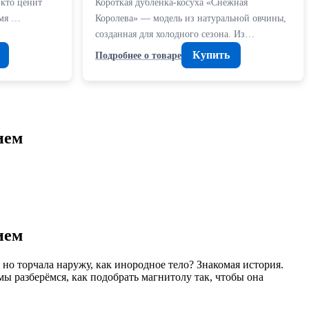
 кто ценит
Короткая дубленка-косуха «Снежная
емя …
Королева» — модель из натуральной овчины,
созданная для холодного сезона. Из…
Купить
Подробнее о товаре
ием
ием
 но торчала наружу, как инородное тело? Знакомая история.
мы разберёмся, как подобрать магнитолу так, чтобы она