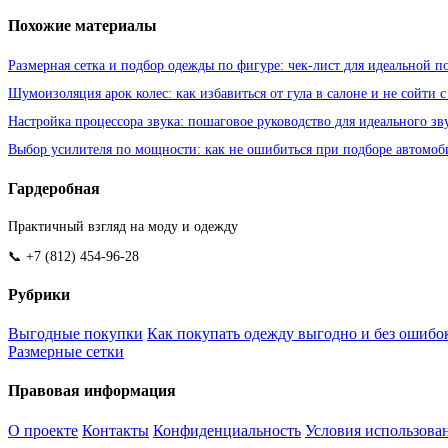
Похожие материалы
Размерная сетка и подбор одежды по фигуре: чек-лист для идеальной п
Шумоизоляция арок колес: как избавиться от гула в салоне и не сойти с
Настройка процессора звука: пошаговое руководство для идеального зв
Выбор усилителя по мощности: как не ошибиться при подборе автомоб
Гардеробная
Практичный взгляд на моду и одежду
📞 +7 (812) 454-96-28
Рубрики
Выгодные покупки
Как покупать одежду выгодно и без ошибо
Размерные сетки
Правовая информация
О проекте
Контакты
Конфиденциальность
Условия использова