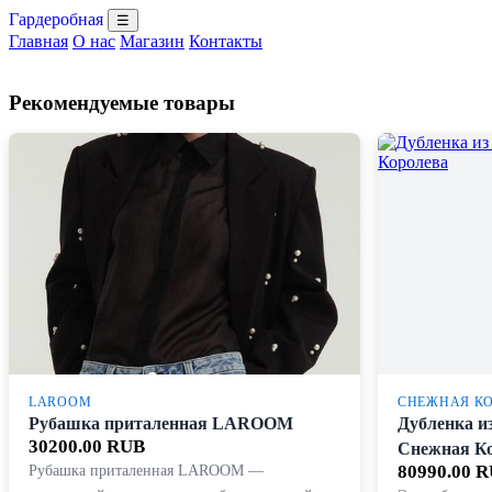
Гардеробная
☰
Главная
О нас
Магазин
Контакты
Рекомендуемые товары
LAROOM
СНЕЖНАЯ К
Рубашка приталенная LAROOM
Дубленка и
30200.00 RUB
Снежная К
Рубашка приталенная LAROOM —
80990.00 