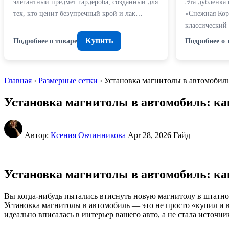
элегантный предмет гардероба, созданный для
Эта дубленка 
тех, кто ценит безупречный крой и лак…
«Снежная Коро
классический
Купить
Подробнее о товаре
Подробнее о 
Главная
›
Размерные сетки
› Установка магнитолы в автомобил
Установка магнитолы в автомобиль: ка
Автор:
Ксения Овчинникова
Apr 28, 2026
Гайд
Установка магнитолы в автомобиль: ка
Вы когда-нибудь пытались втиснуть новую магнитолу в штатное 
Установка магнитолы в автомобиль — это не просто «купил и во
идеально вписалась в интерьер вашего авто, а не стала источн