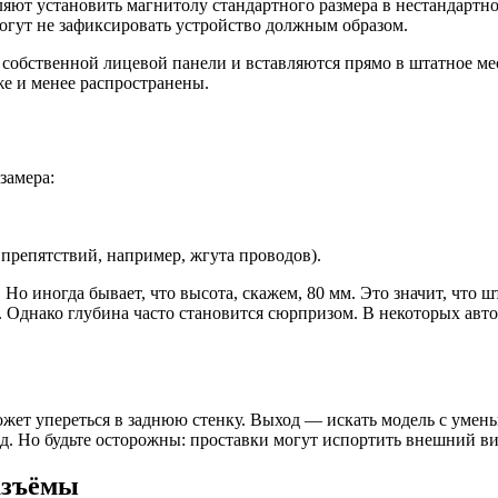
ляют установить магнитолу стандартного размера в нестандартн
могут не зафиксировать устройство должным образом.
 собственной лицевой панели и вставляются прямо в штатное ме
же и менее распространены.
замера:
препятствий, например, жгута проводов).
о иногда бывает, что высота, скажем, 80 мм. Это значит, что шт
р. Однако глубина часто становится сюрпризом. В некоторых авт
ожет упереться в заднюю стенку. Выход — искать модель с уме
д. Но будьте осторожны: проставки могут испортить внешний вид
азъёмы