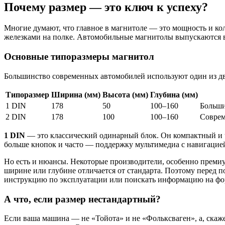
Почему размер — это ключ к успеху?
Многие думают, что главное в магнитоле — это мощность и ко
железками на полке. Автомобильные магнитолы выпускаются в с
Основные типоразмеры магнитол
Большинство современных автомобилей используют один из дв
Типоразмер
Ширина (мм)
Высота (мм)
Глубина (мм)
1 DIN
178
50
100–160
Больши
2 DIN
178
100
100–160
Соврем
1 DIN
— это классический одинарный блок. Он компактный и ч
больше кнопок и часто — поддержку мультимедиа с навигацие
Но есть и нюансы. Некоторые производители, особенно премиу
ширине или глубине отличается от стандарта. Поэтому перед п
инструкцию по эксплуатации или поискать информацию на фо
А что, если размер нестандартный?
Если ваша машина — не «Тойота» и не «Фольксваген», а, скаж