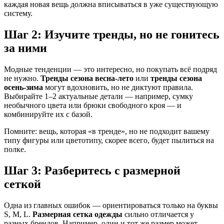
каждая новая вещь должна вписываться в уже существующую
систему.
Шаг 2: Изучите тренды, но не гонитесь
за ними
Модные тенденции — это интересно, но покупать всё подряд
не нужно.
Тренды сезона весна-лето
или
тренды сезона
осень-зима
могут вдохновить, но не диктуют правила.
Выбирайте 1–2 актуальные детали — например, сумку
необычного цвета или брюки свободного кроя — и
комбинируйте их с базой.
Помните: вещь, которая «в тренде», но не подходит вашему
типу фигуры или цветотипу, скорее всего, будет пылиться на
полке.
Шаг 3: Разберитесь с размерной
сеткой
Одна из главных ошибок — ориентироваться только на буквы
S, M, L.
Размерная сетка одежды
сильно отличается у
разных брендов. Например, один и тот же размер может