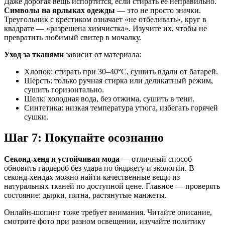
Даже дорогая вещь испортится, если стирать ее неправильно.
Символы на ярлыках одежды
— это не просто значки.
Треугольник с крестиком означает «не отбеливать», круг в
квадрате — «разрешена химчистка». Изучите их, чтобы не
превратить любимый свитер в мочалку.
Уход за тканями
зависит от материала:
Хлопок: стирать при 30–40°C, сушить вдали от батарей.
Шерсть: только ручная стирка или деликатный режим,
сушить горизонтально.
Шелк: холодная вода, без отжима, сушить в тени.
Синтетика: низкая температура утюга, избегать горячей
сушки.
Шаг 7: Покупайте осознанно
Секонд-хенд и устойчивая мода
— отличный способ
обновить гардероб без удара по бюджету и экологии. В
секонд-хендах можно найти качественные вещи из
натуральных тканей по доступной цене. Главное — проверять
состояние: дырки, пятна, растянутые манжеты.
Онлайн-шопинг тоже требует внимания. Читайте описание,
смотрите фото при разном освещении, изучайте политику