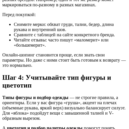
маркироваться по-разному в разных магазинах.
Перед покупкой:
Снимите мерки: обхват груди, талии, бедер, длина
рукава и внутренний шов.
Сравните с таблицей на сайте конкретного бренда.
Читайте отзывы: часто пишут «маломерит» или
«большемерит».
Онлайн-шопинг становится проще, если знать свои
параметры. Но даже с ними стоит быть готовым к возврату —
это нормально.
Шаг 4: Учитывайте тип фигуры и
цветотип
Типы фигуры и подбор одежды
— не строгие правила, а
ориентиры. Если у вас фигура «груша», акцент на плечах
(объемные рукава, яркий верх) визуально балансирует силуэт.
Для «яблока» подойдут вещи с завышенной талией и V-
образным вырезом.
А
цветотип и подбор палитры одежды
помогут понять,