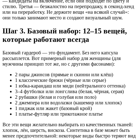
— кандидаты на включение, если они подходят по цвету и
стилю. Третья — безжалостно на перепродажу, в секонд-хенд
или на переработку. Не держите вещи «на всякий случай»:
они только занимают место и создают визуальный шум.
Шаг 3. Базовый набор: 12–15 вещей,
которые работают всегда
Базовый гардероб — это фундамент. Без него капсула
рассыплется. Вот примерный набор для женщины (для
мужчины принцип тот же, но с другими фасонами):
2 пары джинсов (прямые и скинни или клёш)
1 классические брюки (чёрные или серые)
1 юбка-карандаш или миди (нейтрального оттенка)
3–4 футболки или лонгслива (белая, чёрная, серая)
2 рубашки (белая и голубая или поло)
2 джемпера или водолазки (кашемир или хлопок)
1 пиджак или жакет (базовый крой)
1 платье-футляр или трикотажное платье
Все эти вещи желательно выбирать из качественных тканей:
хлопок, лён, шерсть, вискоза. Синтетика в базе может быть
менее предпочтительной: некоторые виды быстро теряют вид