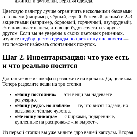
джинсы и футболки, верхняя одежда.
Цветовую палитру лучше ограничить несколькими базовыми
оттенками (например, чёрный, серый, бежевый, деним) и 2–3
акцентными (например, бордовый, горчичный, изумрудный).
Это повышает шансы, что вещи будут сочетаться друг с
другом. Если вы не уверены в своих цветовых решениях,
изучите
подбор цветов одежды по цветотипу внешности
—
это поможет избежать спонтанных покупок.
Шаг 2. Инвентаризация: что уже есть
и что реально носится
Достаньте всё из шкафа и разложите на кровати. Да, целиком.
Теперь разделите вещи на три стопки:
«Ношу постоянно»
— эти вещи вы надеваете
регулярно.
«Ношу редко, но люблю»
— те, что висят годами, но
вызывают тёплые чувства.
«Не ношу никогда»
— с бирками, подаренные,
купленные на распродаже «на вырост».
Из первой стопки вы уже видите ядро вашей капсулы. Вторая