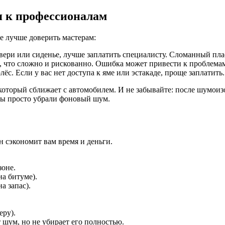
я к профессионалам
е лучше доверить мастерам:
вери или сиденье, лучше заплатить специалисту. Сломанный пл
, что сложно и рискованно. Ошибка может привести к проблемам
с. Если у вас нет доступа к яме или эстакаде, проще заплатить.
который сближает с автомобилем. И не забывайте: после шумоиз
вы просто убрали фоновый шум.
Он сэкономит вам время и деньги.
зоне.
а битуме).
а запас).
еру).
шум, но не убирает его полностью.