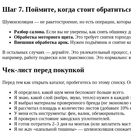
Шаг 7. Поймите, когда стоит обратитьс
Шумоизоляция — не ракетостроение, но есть операции, которы
Разбор салона.
Если вы не уверены, как снять обшивку д
Обработка моторного щита.
Это требует снятия торпедо
Внешняя обработка арок.
Нужен подъёмник и снятие колё
В остальных случаях — дерзайте. Это увлекательный процесс, 
например, работу подвески или трансмиссии. Это нормально: 
Чек-лист перед покупкой
Перед тем как открыть каталог, пробегитесь по этому списку. 
Я определил, какой шум меня беспокоит больше всего.
Я знаю, какой слой (вибро, звуко, тепло) нужен в каждой 
Я выбрал материалы проверенного бренда (не экономлю н
Я рассчитал площадь и количество листов (добавьте 10% н
У меня есть инструменты: фен, валик, обезжириватель.
Я проверил состояние заводских уплотнителей.
Я готов потратить 2–3 дня на монтаж (или заплатить маст
Я не жду «идеальной тишины» — шумоизоляция снижает 