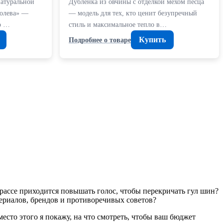
натуральной
Дубленка из овчины с отделкой мехом песца
ролева» —
— модель для тех, кто ценит безупречный
о …
стиль и максимальное тепло в…
Купить
Подробнее о товаре
рассе приходится повышать голос, чтобы перекричать гул шин?
териалов, брендов и противоречивых советов?
есто этого я покажу, на что смотреть, чтобы ваш бюджет