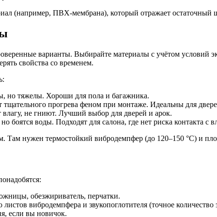
ал (например, ПВХ-мембрана), который отражает остаточный шум
лы
проверенные варианты. Выбирайте материалы с учётом условий 
рять свойства со временем.
ь:
, но тяжелы. Хороши для пола и багажника.
т тщательного прогрева феном при монтаже. Идеальны для двер
влагу, не гниют. Лучший выбор для дверей и арок.
о боятся воды. Подходят для салона, где нет риска контакта с в
ом. Там нужен термостойкий вибродемпфер (до 120–150 °C) и пло
понадобятся:
ожницы, обезжириватель, перчатки.
 листов вибродемпфера и звукопоглотителя (точное количество з
я, если вы новичок.