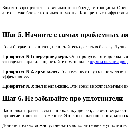
Бюджет варьируется в зависимости от бренда и толщины. Ориен
авто — уже ближе к стоимости ужина. Конкретные цифры завис
Шаг 5. Начните с самых проблемных зо
Если бюджет ограничен, не пытайтесь сделать всё сразу. Лучше
Приоритет №1: передние двери.
Они пропускают и дорожный, и
это сделать правильно, читайте в материале
шумоизоляция двер
Приоритет №2: арки колёс.
Если вас бесит гул от шин, начни
эффективнее.
Приоритет №3: пол и багажник.
Эти зоны вносят заметный вк
Шаг 6. Не забывайте про уплотнители
Часто люди тратят часы на проклейку дверей, а свист ветра ос
прилегает плотно — замените. Это копеечная операция, котора
Дополнительно можно установить дополнительные уплотнители 