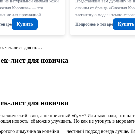
щ из натуральной овечьей кожи
Представляем вам дубленку из 
нежная Королева» — это
овчины от бренда «Снежная Ко
ешение для прохладной…
элегантную модель темно-серог
Купить
Купить
товаре
Подробнее о товаре
о: чек-лист для но…
ек-лист для новичка
ек-лист для новичка
аллический звон, а не приятный «бум»? Или замечали, что на т
ошая новость: её можно улучшить. Но как не утонуть в море ма
орогого лимузина за копейки — честный подход всегда лучше. Вм