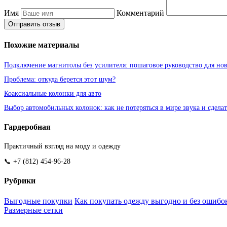
Имя
Комментарий
Отправить отзыв
Похожие материалы
Подключение магнитолы без усилителя: пошаговое руководство для но
Проблема: откуда берется этот шум?
Коаксиальные колонки для авто
Выбор автомобильных колонок: как не потеряться в мире звука и сдел
Гардеробная
Практичный взгляд на моду и одежду
📞 +7 (812) 454-96-28
Рубрики
Выгодные покупки
Как покупать одежду выгодно и без ошибо
Размерные сетки