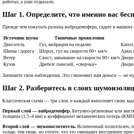
работал, а уши отдыхали.
Шаг 1. Определите, что именно вас бес
Прежде чем покупать рулоны вибродемпфера, сядьте в машину
Источник шума
Типичные проявления
Двигатель
Гул, вибрация на педалях
Капот
Шины / дорога
Шорох, гул на скорости 60+ км/ч
Арки к
Ветер
Свист, завывание на скорости 90+ км/ч
Двери
Кузов
Дребезг панелей, «сверчки»
Двери
Запишите свои наблюдения. Это сэкономит вам деньги — не нуж
Шаг 2. Разберитесь в слоях шумоизоля
Классическая схема — три слоя, и каждый выполняет свою зада
Первый слой — вибродемпфер.
Битумно-резиновые или мастич
толщина (1,5–4 мм) и коэффициент механических потерь (КМП
Второй слой — звукопоглотитель.
Вспененный полиэтилен, по
толще, тем тише, но учтите, что это уменьшит внутреннее прос