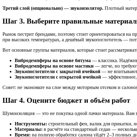
Третий слой (опционально) — звукоизолятор.
Плотный матери
Шаг 3. Выберите правильные материа
Рынок пестрит брендами, поэтому стоит ориентироваться на 
при высоких температурах, а дешёвый звукопоглотитель — поте
Вот основные группы материалов, которые стоит рассматриват
Вибродемпферы на основе битума
— классика. Надёжны
Вибродемпферы на основе мастики
— легче, но требую
Звукопоглотители с закрытой ячейкой
— не впитывают 
Звукопоглотители с открытой ячейкой
— эффективнее, н
Совет: не экономьте на слое между моторным отсеком и салон
Шаг 4. Оцените бюджет и объём работ
Шумоизоляция — это не покупка одной пачки материала. Вам 
Инструменты:
строительный фен, валик для прикатки, н
Материалы:
в расчёте на стандартный седан — несколько
Время:
на полную обработку салона уйдёт 2–3 полных дн