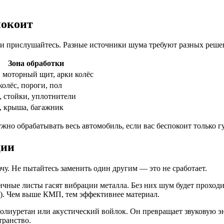
покоит
 и прислушайтесь. Разные источники шума требуют разных реше
Зона обработки
, моторный щит, арки колёс
олёс, пороги, пол
, стойки, уплотнители
, крыша, багажник
но обрабатывать весь автомобиль, если вас беспокоит только гу
ции
чу. Не пытайтесь заменить один другим — это не сработает.
ные листы гасят вибрации металла. Без них шум будет проходи
). Чем выше КМП, тем эффективнее материал.
лиуретан или акустический войлок. Он превращает звуковую эн
транство.