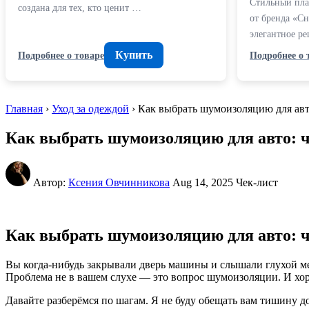
Стильный пла
создана для тех, кто ценит …
от бренда «С
элегантное р
Купить
Подробнее о товаре
Подробнее о 
Главная
›
Уход за одеждой
› Как выбрать шумоизоляцию для авт
Как выбрать шумоизоляцию для авто: ч
Автор:
Ксения Овчинникова
Aug 14, 2025
Чек-лист
Как выбрать шумоизоляцию для авто: ч
Вы когда-нибудь закрывали дверь машины и слышали глухой мет
Проблема не в вашем слухе — это вопрос шумоизоляции. И хор
Давайте разберёмся по шагам. Я не буду обещать вам тишину д