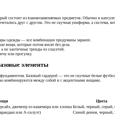
й состоит из взаимозаменяемых предметов. Обычно в капсуле от
етались друг с другом. Это не скучная униформа, а система, ко
оры одежды — все комбинации продуманы заранее.
е вещи, которые потом висят без дела.
 а не хаотичные тренды из соцсетей.
речу или прогулку.
базовые элементы
фундаментом. Базовый гардероб — это не скучные белые футболк
гко комбинируются между собой и с акцентными вещами.
вещи
Цвета
версайз, джемпер из кашемира или хлопка
Белый, черный, серый,
арандаш или А-силуэт)
Синий деним, черный, 