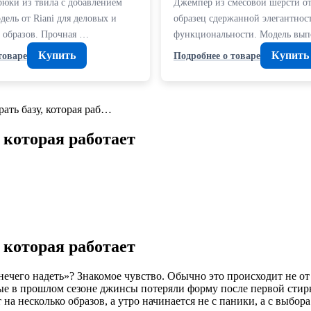
рюки из твила с добавлением
Джемпер из смесовой шерсти 
ель от Riani для деловых и
образец сдержанной элегантнос
 образов. Прочная …
функциональности. Модель вып
Купить
Купить
товаре
Подробнее о товаре
рать базу, которая раб…
 которая работает
 которая работает
чего надеть»? Знакомое чувство. Обычно это происходит не от н
ные в прошлом сезоне джинсы потеряли форму после первой стирк
на несколько образов, а утро начинается не с паники, а с выбора