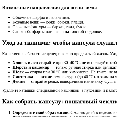
Возможные направления для осени-зимы
Объемные шарфы и палантины.
Кожаные вещи — юбки, брюки, плащи.
Сложные фактуры — бархат, твид, букле.
Сапоги-ботфорты или челси на толстой подошве.
Уход за тканями: чтобы капсула служил
Качественная база стоит денег, и важно продлить ей жизнь. У
Хлопок и лен
стирайте при 30–40 °C, не используйте от
Шерсть и кашемир
— только ручная стирка или деликат
Шелк
— стирка при 30 °C или химчистка. Не трите, не вы
Синтетика
— низкие температуры (до 40 °C), отжим на 
Деним
— стирайте редко, выворачивая наизнанку. Сушите
Удаляйте катышки специальной машинкой, а пуховики и пальто 
Как собрать капсулу: пошаговый чекли
Определите свой образ жизни.
Сколько дней в неделю вы