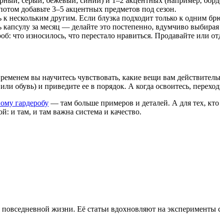
рный, серый, бежевый, синий) и 1–2 акцентных (например, бор
потом добавьте 3–5 акцентных предметов под сезон.
к нескольким другим. Если блузка подходит только к одним брю
 капсулу за месяц — делайте это постепенно, вдумчиво выбира
об: что износилось, что перестало нравиться. Продавайте или о
временем вы научитесь чувствовать, какие вещи вам действитель
и обувь) и приведите ее в порядок. А когда освоитесь, переход
ому гардеробу
— там больше примеров и деталей. А для тех, кто 
: и там, и там важна система и качество.
 повседневной жизни. Её статьи вдохновляют на эксперименты с