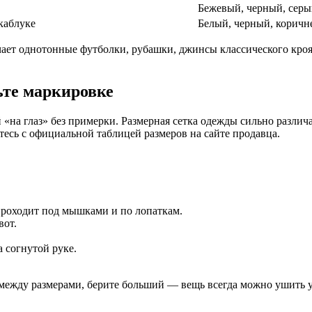
Бежевый, черный, сер
каблуке
Белый, черный, корич
ает однотонные футболки, рубашки, джинсы классического кроя,
ьте маркировке
на глаз» без примерки. Размерная сетка одежды сильно различа
тесь с официальной таблицей размеров на сайте продавца.
роходит под мышками и по лопаткам.
вот.
а согнутой руке.
между размерами, берите больший — вещь всегда можно ушить у 