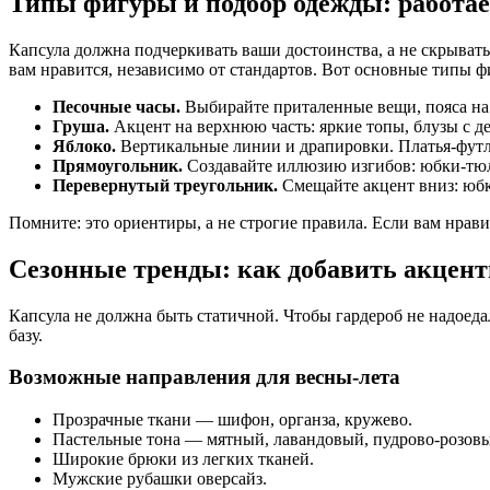
Типы фигуры и подбор одежды: работа
Капсула должна подчеркивать ваши достоинства, а не скрывать
вам нравится, независимо от стандартов. Вот основные типы 
Песочные часы.
Выбирайте приталенные вещи, пояса на
Груша.
Акцент на верхнюю часть: яркие топы, блузы с 
Яблоко.
Вертикальные линии и драпировки. Платья-футля
Прямоугольник.
Создавайте иллюзию изгибов: юбки-тюль
Перевернутый треугольник.
Смещайте акцент вниз: юбк
Помните: это ориентиры, а не строгие правила. Если вам нра
Сезонные тренды: как добавить акцен
Капсула не должна быть статичной. Чтобы гардероб не надоедал
базу.
Возможные направления для весны-лета
Прозрачные ткани — шифон, органза, кружево.
Пастельные тона — мятный, лавандовый, пудрово-розов
Широкие брюки из легких тканей.
Мужские рубашки оверсайз.