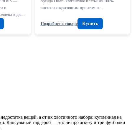
от BOSS —
бренда Olsen Элегантное платье из 100%
ти и
вискозы с красочным принтом п…
олнена в дв…
Купить
Подробнее о товаре
едостатка вещей, а от их хаотичного набора: купленная на
и. Капсульный гардероб — это не про аскезу и три футболки
.