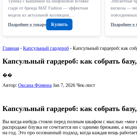
Туника с вышивкой на шифоновой вставке
Элегантные б
сзади от бренда MAT Fashion — эффектная
вискозы — мод
модель из актуальной коллекции,…
повседневных
Купить
Подробнее о товаре
Подробнее о 
Главная
›
Капсульный гардероб
› Капсульный гардероб: как соб
Капсульный гардероб: как собрать базу,
��
Автор:
Оксана Фомина
Jan 7, 2026
Чек-лист
Капсульный гардероб: как собрать базу,
Вы когда-нибудь стояли перед полным шкафом с мыслью «мне не
распродаже блузка не сочетается ни с одними брюками, а мод
на год. Это про осознанный подход, когда каждая вещь работает 