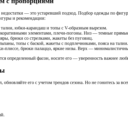
ем с пропорциями
 недостатки — это устаревший подход. Подбор одежды по фигуре
фигуры и рекомендации:
 талии, юбки-карандаш и топы с V-образным вырезом.
декоративными элементами, плечи-погоны. Низ — темные прямы
ры, брюки со стрелками, жакеты без пуговиц.
паны, топы с баской, жакеты с подплечниками, пояса на талии
и-плиссе, брюки палаццо, яркие низы. Верх — минималистичны
вится определенный фасон, носите его — уверенность важнее лю
ты
, обновляйте его с учетом трендов сезона. Но не гонитесь за в
ый.