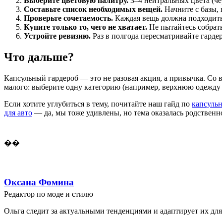
Выберите цветовую палитру.
3–4 нейтральных цвета (че
Составьте список необходимых вещей.
Начните с базы, 
Проверьте сочетаемость.
Каждая вещь должна подходить 
Купите только то, чего не хватает.
Не пытайтесь собрать
Устройте ревизию.
Раз в полгода пересматривайте гардер
Что дальше?
Капсульный гардероб — это не разовая акция, а привычка. Со 
малого: выберите одну категорию (например, верхнюю одежду ил
Если хотите углубиться в тему, почитайте наш гайд по
капсульн
для авто
— да, мы тоже удивлены, но тема оказалась родственной
��
Оксана Фомина
Редактор по моде и стилю
Ольга следит за актуальными тенденциями и адаптирует их для