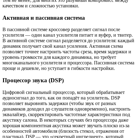
Тем не менее, для многих это разумный компромисс между
качеством и сложностью установки.
Активная и пассивная система
В пассивной системе кроссовер разделяет сигнал после
усилителя — один канал усилителя питает и вуфер, и твитер.
В активной системе сигнал разделяется до усилителя: каждый
динамик получает свой канал усиления. Активная схема
позволяет точнее настроить частоты среза, время задержки и
уровень громкости для каждого динамика, но требует
многоканального усилителя и процессора. Пассивная система
проще и дешевле, но уступает в гибкости настройки.
Процессор звука (DSP)
Цифровой сигнальный процессор, который обрабатывает
аудиосигнал до того, как он попадёт на усилитель. DSP
позволяет выровнять задержки (чтобы звук от разных
динамиков доходил до слушателя одновременно), настроить
эквалайзер, скорректировать частотные характеристики под
акустику салона. В некоторых случаях без процессора даже
хорошая компонентная акустика может звучать плоско из-за
особенностей автомобиля (близость стекол, отражения от
пластика). DSP — это «секретный ингредиент», который