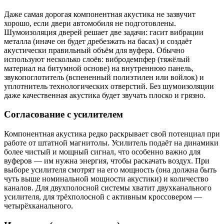
Даже самая дорогая компонентная акустика не зазвучит
хорошо, если двери автомобиля не подготовлены.
Шумоизоляция дверей решает две задачи: гасит вибрации
металла (иначе он будет дребезжать на басах) и создаёт
акустически правильный объём для вуфера. Обычно
используют несколько слоёв: вибродемпфер (тяжёлый
материал на битумной основе) на внутреннюю панель,
звукопоглотитель (вспененный полиэтилен или войлок) и
уплотнитель технологических отверстий. Без шумоизоляции
даже качественная акустика будет звучать плоско и грязно.
Согласование с усилителем
Компонентная акустика редко раскрывает свой потенциал при
работе от штатной магнитолы. Усилитель подаёт на динамики
более чистый и мощный сигнал, что особенно важно для
вуферов — им нужна энергия, чтобы раскачать воздух. При
выборе усилителя смотрят на его мощность (она должна быть
чуть выше номинальной мощности акустики) и количество
каналов. Для двухполосной системы хватит двухканального
усилителя, для трёхполосной с активным кроссовером —
четырёхканального.