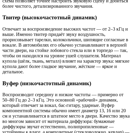
схема позволяет точнее настроить звуковую сцену и добиться
более чистого, детализированного звучания.
Твитер (высокочастотный динамик)
Отвечает за воспроизведение высоких частот — от 2–3 кГц и
выше. Именно твитер придаёт звуку воздушность,
прорисовывает тарелки, колокольчики, шипящие согласные в
вокале. В автомобилях его обычно устанавливают в верхней
части двери, на стойке лобового стекла или в торпедо — так,
чтобы он находился на уровне ушей слушателя. Материал
купола (шёлк, ткань, металл) влияет на характер звука: мягкие
купола дают более гладкое звучание, жёсткие — яркое и
детальное.
Вуфер (низкочастотный динамик)
Воспроизводит середину и низкие частоты — примерно от
50–80 Гц до 2–3 кГц. Это основной «рабочий» динамик,
который отвечает за вокал, бас-гитару, ударные. Вуфер
компонентной системы обычно имеет диаметр 13, 16 или 20
см и устанавливается в штатное место в двери. Качество звука
во многом зависит от материала диффузора: бумажные
диффузоры звучат естественно, полипропиленовые —
устойчивы к влаге, а композитные (стекловолокно, кевлар) —