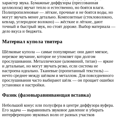
характер звука. Бумажные диффузоры (прессованная
целлюлоза) звучат тепло и естественно, но боятся влаги.
Полипропиленовые — лёгкие, прочные и не боятся воды, но
могут звучать менее детально. Композитные (стекловолокно,
кевлар, углеродное волокно) — жёсткие и лёгкие, дают
точный и быстрый звук, но стоят дороже. Выбор материала —
дело вкуса и бюджета.
Материал купола твитера
Шёлковые купола — самые популярные: они дают мягкое,
нерезкое звучание, которое не утомляет при долгом
прослушивании. Металлические (алюминий, титан) — яркие
и детальные, но могут звучать резко, если система не
настроена идеально. Тканевые (пропитанный текстиль) —
нечто среднее между шёлком и металлом. Для повседневного
прослушивания часто выбирают шёлк — он прощает ошибки
установки и настройки.
Фазик (фазовыравнивающая вставка)
Небольшой конус или полусфера в центре диффузора вуфера.
Его задача — выравнивать звуковое давление и убирать
интерференцию звуковых волн от разных участков