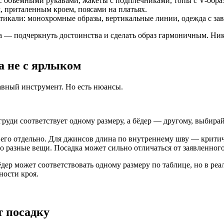
 с объёмными рукавами, жакеты с подплечниками, топы с V-обр
 приталенным кроем, поясами на платьях.
икали: монохромные образы, вертикальные линии, одежда с за
 — подчеркнуть достоинства и сделать образ гармоничным. Никак
а не с ярлыком
вный инструмент. Но есть нюансы.
руди соответствует одному размеру, а бёдер — другому, выбирай
его отдельно. Для джинсов длина по внутреннему шву — крити
 это разные вещи. Посадка может сильно отличаться от заявленного
ер может соответствовать одному размеру по таблице, но в реа
ности кроя.
т посадку