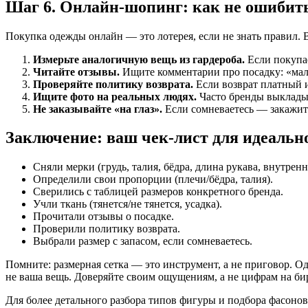
Шаг 6. Онлайн-шопинг: как не ошибит
Покупка одежды онлайн — это лотерея, если не знать правил. В
Измерьте аналогичную вещь из гардероба.
Если покупае
Читайте отзывы.
Ищите комментарии про посадку: «мало
Проверяйте политику возврата.
Если возврат платный 
Ищите фото на реальных людях.
Часто бренды выкладыв
Не заказывайте «на глаз».
Если сомневаетесь — закажите
Заключение: ваш чек-лист для идеальн
Сняли мерки (грудь, талия, бёдра, длина рукава, внутрен
Определили свои пропорции (плечи/бёдра, талия).
Сверились с таблицей размеров конкретного бренда.
Учли ткань (тянется/не тянется, усадка).
Прочитали отзывы о посадке.
Проверили политику возврата.
Выбрали размер с запасом, если сомневаетесь.
Помните: размерная сетка — это инструмент, а не приговор. Од
не ваша вещь. Доверяйте своим ощущениям, а не цифрам на би
Для более детального разбора типов фигуры и подбора фасонов