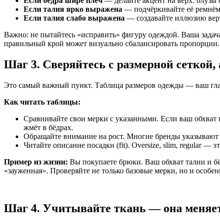
Если бёдра шире плеч
— делайте акцент на верх: блузы
Если талия ярко выражена
— подчёркивайте её ремнём,
Если талия слабо выражена
— создавайте иллюзию верт
Важно: не пытайтесь «исправить» фигуру одеждой. Ваша задача
правильный крой может визуально сбалансировать пропорции.
Шаг 3. Сверяйтесь с размерной сеткой, 
Это самый важный пункт. Таблица размеров одежды — ваш гла
Как читать таблицы:
Сравнивайте свои мерки с указанными. Если ваш обхват г
жмёт в бёдрах.
Обращайте внимание на рост. Многие бренды указывают 
Читайте описание посадки (fit). Oversize, slim, regular —
Пример из жизни:
Вы покупаете брюки. Ваш обхват талии и бёд
«зауженная». Проверяйте не только базовые мерки, но и особен
Шаг 4. Учитывайте ткань — она меняе