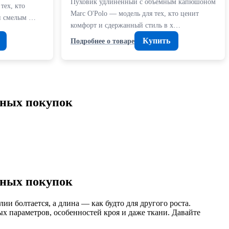
Пуховик удлиненный с объемным капюшоном
тех, кто
Marc O'Polo — модель для тех, кто ценит
 и смелым …
комфорт и сдержанный стиль в х…
Купить
Подробнее о товаре
ачных покупок
ачных покупок
лии болтается, а длина — как будто для другого роста.
х параметров, особенностей кроя и даже ткани. Давайте