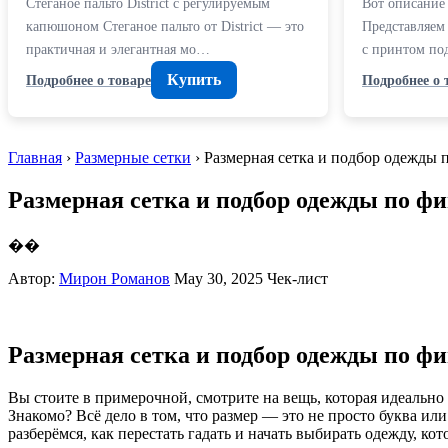
Стеганое пальто District с регулируемым
Вот описание 
капюшоном Стеганое пальто от District — это
Представляем
практичная и элегантная мо…
с принтом по
Купить
Подробнее о товаре
Подробнее о 
Главная
›
Размерные сетки
› Размерная сетка и подбор одежды 
Размерная сетка и подбор одежды по фи
��
Автор:
Мирон Романов
May 30, 2025
Чек-лист
Размерная сетка и подбор одежды по фи
Вы стоите в примерочной, смотрите на вещь, которая идеально си
Знакомо? Всё дело в том, что размер — это не просто буква и
разберёмся, как перестать гадать и начать выбирать одежду, кот