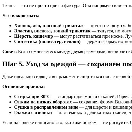
Ткань — это не просто цвет и фактура. Она напрямую влияет на 
Что важно знать:
Хлопок, лён, плотный трикотаж
— почти не тянутся. Бе
Эластан, вискоза, тонкий трикотаж
— тянутся, но могут
Шерсть, кашемир
— могут растягиваться при носке. Луч
Синтетика (полиэстер, нейлон)
— держит форму, но може
Совет:
Если сомневаетесь между двумя размерами, выбирайте 
Шаг 5. Уход за одеждой — сохраняем по
Даже идеально сидящая вещь может испортиться после первой 
Основные правила:
Стирка при 30°C
— стандарт для многих тканей. Горячая
Отжим на низких оборотах
— сохраняет форму. Высокий
Сушка в расправленном виде
— для шерсти и кашемира
Глажка с изнанки
— для тёмных и деликатных тканей, чт
Если на ярлыке написано «только химчистка» — не рискуйте. О