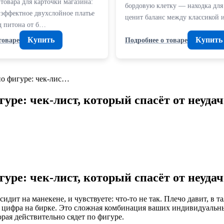
товара для карточки магазина:
бордовую клетку — находка для 
 эффектное двухслойное платье
ценит баланс между классикой
д питона от б…
Купить
Купить
товаре
Подробнее о товаре
по фигуре: чек-лис…
гуре: чек-лист, который спасёт от неуд
гуре: чек-лист, который спасёт от неуд
дит на манекене, и чувствуете: что-то не так. Плечо давит, в та
ли цифра на бирке. Это сложная комбинация ваших индивидуальны
орая действительно сядет по фигуре.