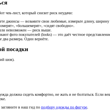
ься
от чек-лист, который снизит риск неудачи:
те джинсы — возьмите свои любимые, измерьте длину, ширину в 
мерят», «большемерят», «сидят свободно».
или невозможен — риск выше.
ают фото покупателей (looks) — это даёт честное представление
 два размера. Один вернёте.
ой посадки
ний шов).
ежда должна сидеть комфортно, не жать и не болтаться. Если ве
рке.
 загляните в наш гид по
подбору одежды по фигуре
.