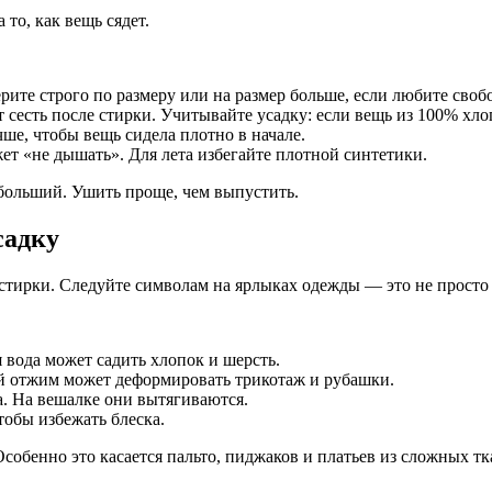
то, как вещь сядет.
рите строго по размеру или на размер больше, если любите своб
 сесть после стирки. Учитывайте усадку: если вещь из 100% хлоп
ше, чтобы вещь сидела плотно в начале.
т «не дышать». Для лета избегайте плотной синтетики.
больший. Ушить проще, чем выпустить.
садку
стирки. Следуйте символам на ярлыках одежды — это не просто 
 вода может садить хлопок и шерсть.
 отжим может деформировать трикотаж и рубашки.
. На вешалке они вытягиваются.
обы избежать блеска.
собенно это касается пальто, пиджаков и платьев из сложных тк