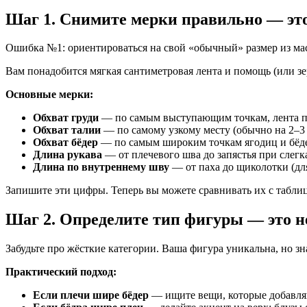
Шаг 1. Снимите мерки правильно — это
Ошибка №1: ориентироваться на свой «обычный» размер из мас
Вам понадобится мягкая сантиметровая лента и помощь (или зер
Основные мерки:
Обхват груди
— по самым выступающим точкам, лента п
Обхват талии
— по самому узкому месту (обычно на 2–3 
Обхват бёдер
— по самым широким точкам ягодиц и бёд
Длина рукава
— от плечевого шва до запястья при слегк
Длина по внутреннему шву
— от паха до щиколотки (дл
Запишите эти цифры. Теперь вы можете сравнивать их с табли
Шаг 2. Определите тип фигуры — это н
Забудьте про жёсткие категории. Ваша фигура уникальна, но з
Практический подход:
Если плечи шире бёдер
— ищите вещи, которые добавляю