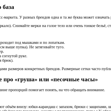
 база
с-маркета. У разных брендов одна и та же буква может означать
кало). Снимайте мерки на голое тело или очень тонкое бельё, ст
роходит под мышками и по лопаткам.
см выше пупка). Не затягивайте туго.
ер.
а согнутой руке.
я брюк).
цами размеров конкретных брендов. Размерные сетки часто публ
е про «груша» или «песочные часы»
нание пропорций помогает понять, на что обращать внимание.
т объём внизу: юбки-карандаш с запахом, брюки с защипами, 