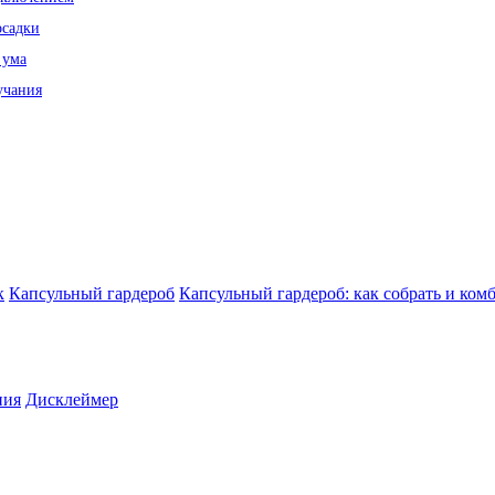
осадки
 ума
учания
к
Капсульный гардероб
Капсульный гардероб: как собрать и ком
ния
Дисклеймер