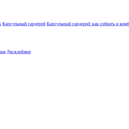
к
Капсульный гардероб
Капсульный гардероб: как собрать и ком
ния
Дисклеймер