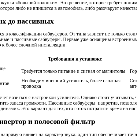
окупка «большой колонки». Это решение, которое требует поним
которое либо не впишется в автомобиль, либо разочарует качеств
ых до пассивных
ся в классификации сабвуферов. От типа зависит не только стоим
вные и пассивные сабвуферы. Первые уже оснащены встроенным
 к более сложной инсталляции.
Требования к установке
още
Требуется только питание и сигнал от магнитолы
Гор
Необходим внешний усилитель, более сложная
Сис
ентов
проводка
ав
чет возиться с настройкой усилителя. Однако стоит учитывать, 
тить запаса громкости. Пассивные сабвуферы, напротив, позволя
инамик. Это вариант для тех, кто готов потратить время на нас
нвертор и полосовой фильтр
 напрямую влияет на характер звука: один тип обеспечивает точ