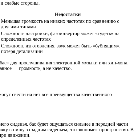
 и слабые стороны.
Недостатки
Меньшая громкость на низких частотах по сравнению с
другими типами
Сложность настройки, фазоинвертор может «гудеть» на
определенных частотах
Сложность изготовления, звук может быть «бубнящим»,
потеря детализации
й бас» для прослушивания электронной музыки или хип-хопа.
вное — громкость, а не качество.
огут свести на нет все преимущества качественного
его сиденья, бас будет ощущаться сильнее в передней части
вку в нишу за задним сиденьем, что экономит пространство. В
 при движении.