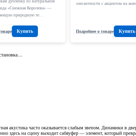
 вам дубленку из натуральной
элегантности с акцентом на же
енда «Снежная Королева» —
тающую природную те…
Купить
Купить
товаре
Подробнее о товаре
установка…
тная акустика часто оказывается слабым звеном. Динамики в две
енно здесь на сцену выходит сабвуфер — элемент, который прев