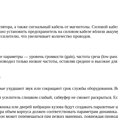
мулятора, а также сигнальный кабель от магнитолы. Силовой каб
но установить предохранитель на силовом кабеле вблизи аккуму
силителю, что увеличивает количество проводов.
раметры — уровень громкости (gain), частота среза (low-pass fil
оизводил только низкие частоты, оставляя средние и высокие дл
е
ые ухудшают звук или сокращают срок службы оборудования. В
 усилитель слишком слабый, сабвуфер не сможет раскрыться.
ника или дверей вибрации кузова будут создавать паразитные 
ра объем корпуса должен соответствовать параметрам динамика
 он может перемещаться при резких маневрах, повреждая прово