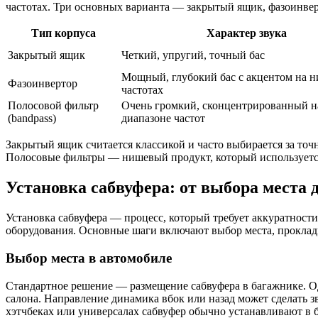
частотах. Три основных варианта — закрытый ящик, фазоинвер
Тип корпуса
Характер звука
Закрытый ящик
Четкий, упругий, точный бас
Мощный, глубокий бас с акцентом на н
Фазоинвертор
частотах
Полосовой фильтр
Очень громкий, сконцентрированный н
(bandpass)
диапазоне частот
Закрытый ящик считается классикой и часто выбирается за точ
Полосовые фильтры — нишевый продукт, который используется в 
Установка сабвуфера: от выбора места
Установка сабвуфера — процесс, который требует аккуратности
оборудования. Основные шаги включают выбор места, прокладк
Выбор места в автомобиле
Стандартное решение — размещение сабвуфера в багажнике. Одн
салона. Направление динамика вбок или назад может сделать з
хэтчбеках или универсалах сабвуфер обычно устанавливают в 