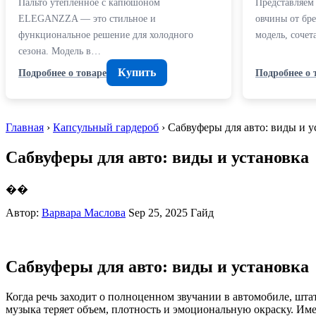
Пальто утепленное с капюшоном
Представляем
ELEGANZZA — это стильное и
овчины от бр
функциональное решение для холодного
модель, соче
сезона. Модель в…
Купить
Подробнее о товаре
Подробнее о 
Главная
›
Капсульный гардероб
› Сабвуферы для авто: виды и 
Сабвуферы для авто: виды и установка
��
Автор:
Варвара Маслова
Sep 25, 2025
Гайд
Сабвуферы для авто: виды и установка
Когда речь заходит о полноценном звучании в автомобиле, шта
музыка теряет объем, плотность и эмоциональную окраску. Им