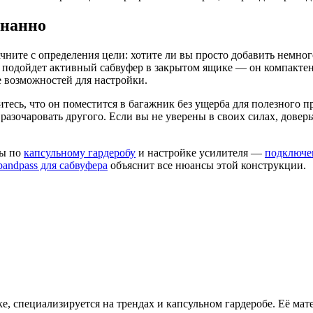
знанно
чните с определения цели: хотите ли вы просто добавить немно
я подойдет активный сабвуфер в закрытом ящике — он компактен
 возможностей для настройки.
итесь, что он поместится в багажник без ущерба для полезного 
ет разочаровать другого. Если вы не уверены в своих силах, до
лы по
капсульному гардеробу
и настройке усилителя —
подключе
bandpass для сабвуфера
объяснит все нюансы этой конструкции.
е, специализируется на трендах и капсульном гардеробе. Её ма