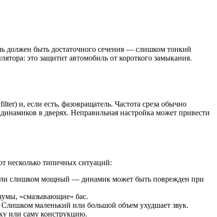
ель должен быть достаточного сечения — слишком тонкий
лятора: это защитит автомобиль от короткого замыкания.
ter) и, если есть, фазовращатель. Частота среза обычно
я динамиков в дверях. Неправильная настройка может привести
от несколько типичных ситуаций:
 Если слишком мощный — динамик может быть поврежден при
шумы, «смазывающие» бас.
. Слишком маленький или большой объем ухудшает звук.
дку или саму конструкцию.