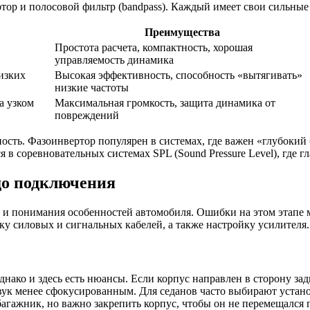
тор и полосовой фильтр (bandpass). Каждый имеет свои сильные
Преимущества
Простота расчета, компактность, хорошая
управляемость динамика
изких
Высокая эффективность, способность «вытягивать»
низкие частоты
а узком
Максимальная громкость, защита динамика от
повреждений
ность. Фазоинвертор популярен в системах, где важен «глубоки
соревновательных системах SPL (Sound Pressure Level), где гла
 до подключения
 и понимания особенностей автомобиля. Ошибки на этом этапе м
у силовых и сигнальных кабелей, а также настройку усилителя.
ако и здесь есть нюансы. Если корпус направлен в сторону задн
вук менее сфокусированным. Для седанов часто выбирают устано
багажник, но важно закрепить корпус, чтобы он не перемещался