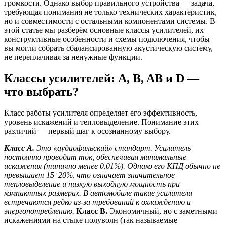
громкости. Однако выбор правильного устройства — задача,
требующая понимания не только технических характеристик,
но и совместимости с остальными компонентами системы. В
этой статье мы разберём основные классы усилителей, их
конструктивные особенности и схемы подключения, чтобы
вы могли собрать сбалансированную акустическую систему,
не переплачивая за ненужные функции.
Классы усилителей: A, B, AB и D —
что выбрать?
Класс работы усилителя определяет его эффективность,
уровень искажений и тепловыделение. Понимание этих
различий — первый шаг к осознанному выбору.
Класс A.
Это «аудиофильский» стандарт. Усилитель
постоянно проводит ток, обеспечивая минимальные
искажения (типично менее 0,01%). Однако его КПД обычно не
превышает 15–20%, что означает значительное
тепловыделение и низкую выходную мощность при
компактных размерах. В автомобиле такие усилители
встречаются редко из-за требований к охлаждению и
энергопотреблению.
Класс B.
Экономичный, но с заметными
искажениями на стыке полуволн (так называемые