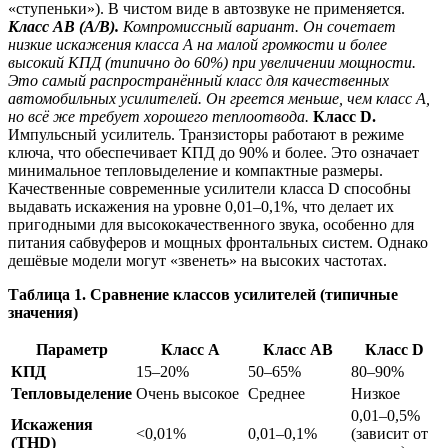
«ступеньки»). В чистом виде в автозвуке не применяется.
Класс AB (A/B).
Компромиссный вариант. Он сочетает
низкие искажения класса A на малой громкости и более
высокий КПД (типично до 60%) при увеличении мощности.
Это самый распространённый класс для качественных
автомобильных усилителей. Он греется меньше, чем класс A,
но всё же требует хорошего теплоотвода.
Класс D.
Импульсный усилитель. Транзисторы работают в режиме
ключа, что обеспечивает КПД до 90% и более. Это означает
минимальное тепловыделение и компактные размеры.
Качественные современные усилители класса D способны
выдавать искажения на уровне 0,01–0,1%, что делает их
пригодными для высококачественного звука, особенно для
питания сабвуферов и мощных фронтальных систем. Однако
дешёвые модели могут «звенеть» на высоких частотах.
Таблица 1. Сравнение классов усилителей (типичные
значения)
Параметр
Класс A
Класс AB
Класс D
КПД
15–20%
50–65%
80–90%
Тепловыделение
Очень высокое
Среднее
Низкое
0,01–0,5%
Искажения
<0,01%
0,01–0,1%
(зависит от
(THD)