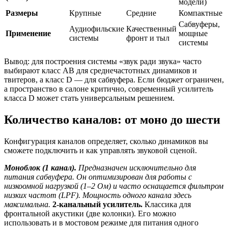
модели)
Размеры
Крупные
Средние
Компактные
Сабвуферы,
Аудиофильские
Качественный
Применение
мощные
системы
фронт и тыл
системы
Вывод: для построения системы «звук ради звука» часто
выбирают класс AB для среднечастотных динамиков и
твитеров, а класс D — для сабвуфера. Если бюджет ограничен,
а пространство в салоне критично, современный усилитель
класса D может стать универсальным решением.
Количество каналов: от моно до шести
Конфигурация каналов определяет, сколько динамиков вы
сможете подключить и как управлять звуковой сценой.
Моноблок (1 канал).
Предназначен исключительно для
питания сабвуфера. Он оптимизирован для работы с
низкоомной нагрузкой (1–2 Ом) и часто оснащается фильтром
низких частот (LPF). Мощность одного канала здесь
максимальна.
2-канальный усилитель.
Классика для
фронтальной акустики (две колонки). Его можно
использовать и в мостовом режиме для питания одного