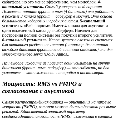
сабвуфера, но это менее эффективно, чем моноблок.
4-
канальный усилитель.
Самый универсальный вариант.
Позволяет питать фронт и тыл (4 динамика) или работать
в режиме 3 канала (фронт + сабвуфер в мосту). Это основа
большинства недорогих и средних систем.
5-канальный
усилитель.
«Всё в одном». Имеет 4 канала для акустики и
один выделенный канал для сабвуфера. Идеален для
построения полной системы без покупки второго усилителя.
6-канальный усилитель.
Используется в сложных системах
для активного разделения частот (например, для питания
каждого динамика фронтальной системы отдельно) или для
многоканального звука (Dolby Atmos).
При выборе исходите из правила: один усилитель на группу
динамиков (фронт, тыл, сабвуфер) — это гибкость, но два
усилителя — это сложность настройки и инсталляции.
Мощность: RMS vs PMPO и
согласование с акустикой
Самая распространённая ошибка — ориентация на пиковую
мощность (PMPO), которая может быть в десятки раз выше
реальной. Единственный значимый параметр —
среднеквадратичная мощность (RMS), измеряемая в ваттах