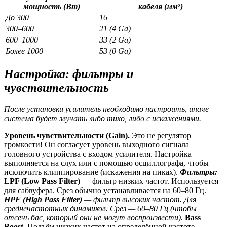
мощность (Вт)
кабеля (мм²)
До 300
16
300–600
21 (4 Ga)
600–1000
33 (2 Ga)
Более 1000
53 (0 Ga)
Настройка: фильтры и
чувствительность
После установки усилитель необходимо настроить, иначе
система будет звучать либо тихо, либо с искажениями.
Уровень чувствительности (Gain).
Это не регулятор
громкости! Он согласует уровень выходного сигнала
головного устройства с входом усилителя. Настройка
выполняется на слух или с помощью осциллографа, чтобы
исключить клиппирование (искажения на пиках).
Фильтры:
LPF (Low Pass Filter)
— фильтр низких частот. Используется
для сабвуфера. Срез обычно устанавливается на 60–80 Гц.
HPF (High Pass Filter)
— фильтр высоких частот. Для
среднечастотных динамиков. Срез — 60–80 Гц (чтобы
отсечь бас, который они не могут воспроизвести).
Bass
Boost.
Подъём низких частот на определённой частоте.