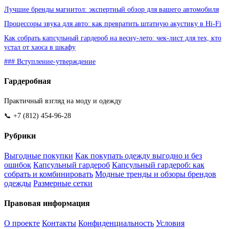
Лучшие бренды магнитол: экспертный обзор для вашего автомобиля
Процессоры звука для авто: как превратить штатную акустику в Hi-Fi
Как собрать капсульный гардероб на весну-лето: чек-лист для тех, кто
устал от хаоса в шкафу
### Вступление-утверждение
Гардеробная
Практичный взгляд на моду и одежду
📞 +7 (812) 454-96-28
Рубрики
Выгодные покупки
Как покупать одежду выгодно и без
ошибок
Капсульный гардероб
Капсульный гардероб: как
собрать и комбинировать
Модные тренды и обзоры брендов
одежды
Размерные сетки
Правовая информация
О проекте
Контакты
Конфиденциальность
Условия