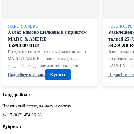
MARC & ANDRE
POLO RALPH
Халат-кимоно шелковый с принтом
Расклешенн
MARC & ANDRE
талией 25 (
35990.00 RUB
34200.00 
Представляем вам шелковый халат-кимоно
Элегантная к
MARC & ANDRE — элегантная деталь
расклешенны
гардероба, созданная для тех, кто цени…
LAUREN с выс
Купить
Подробнее о товаре
Подробнее о 
Гардеробная
Практичный взгляд на моду и одежду
📞 +7 (812) 454-96-28
Рубрики