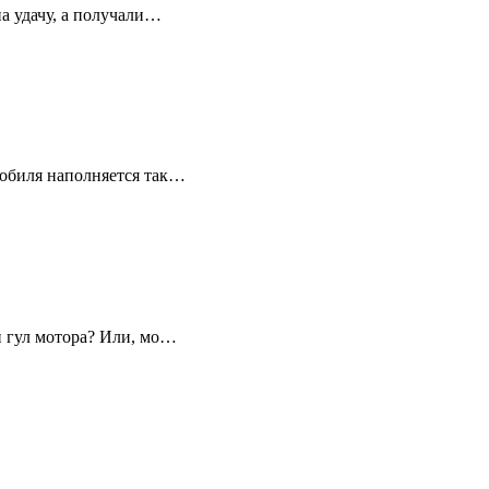
а удачу, а получали…
мобиля наполняется так…
й гул мотора? Или, мо…