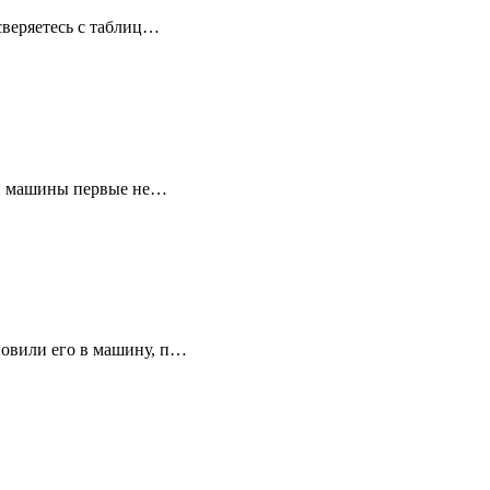
сверяетесь с таблиц…
вой машины первые не…
новили его в машину, п…