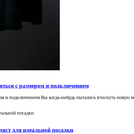
иться с размером и подключением
ром и подключением Вы когда-нибудь пытались втиснуть новую 
-лист для идеальной посадки