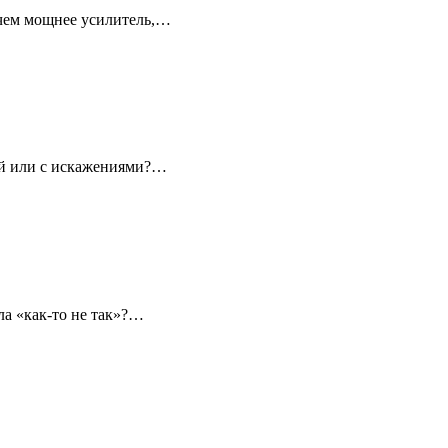
 чем мощнее усилитель,…
хой или с искажениями?…
ла «как-то не так»?…