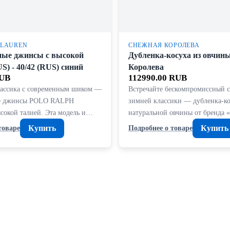
 LAUREN
СНЕЖНАЯ КОРОЛЕВА
ые джинсы с высокой
Дубленка-косуха из овчин
US) - 40/42 (RUS) синий
Королева
RUB
112990.00 RUB
лассика с современным шиком —
Встречайте бескомпромиссный с
е джинсы POLO RALPH
зимней классики — дубленка-ко
окой талией. Эта модель и…
натуральной овчины от бренда
Купить
Купить
товаре
Подробнее о товаре