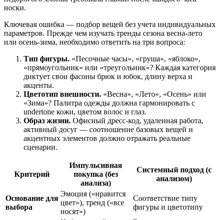
носки.
Ключевая ошибка — подбор вещей без учета индивидуальных
параметров. Прежде чем изучать тренды сезона весна-лето
или осень-зима, необходимо ответить на три вопроса:
Тип фигуры.
«Песочные часы», «груша», «яблоко»,
«прямоугольник» или «треугольник»? Каждая категория
диктует свои фасоны брюк и юбок, длину верха и
акценты.
Цветотип внешности.
«Весна», «Лето», «Осень» или
«Зима»? Палитра одежды должна гармонировать с
undertone кожи, цветом волос и глаз.
Образ жизни.
Офисный дресс-код, удаленная работа,
активный досуг — соотношение базовых вещей и
акцентных элементов должно отражать реальные
сценарии.
Импульсивная
Системный подход (с
Критерий
покупка (без
анализом)
анализа)
Эмоция («нравится
Основание для
Соответствие типу
цвет»), тренд («все
выбора
фигуры и цветотипу
носят»)