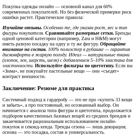
Покупка одежды онлайн — основной канал для 60%
современных покупателей. Но без физической примерки риск
ошибки растет. Практические правила:
Изучайте отзывы.
Особенно те, где указан рост, вес и тип
фигуры покупателя.
Сравнивайте размерные сетки.
Бренды
одной ценовой категории (например, Zara и H&M) могут
иметь разную посадку на одну и ту же фигуру.
Обращайте
внимание на состав.
100% полиэстер в рубашке — гарантия
дискомфорта в жаркую погоду. Идеал — натуральные ткани
(хлопок, лен, шерсть, шелк) с добавлением 5–10% эластана для
эластичности.
Используйте фильтры по цветотипу.
Если вы
«Зима», не покупайте пастельные вещи — они «съедят»
контраст внешности.
Заключение: Резюме для практика
Системный подход к гардеробу — это не про «купить 33 вещи
и забыть», а про постоянный, но осознанный выбор. Он
начинается с анализа типа фигуры и цветотипа, продолжается
подбором качественных базовых вещей из средних брендов и
заканчивается рациональным использованием онлайн-
покупок и секонд-хенда. Тренды сезона — лишь декорация;
основа — это посадка, состав и универсальность.