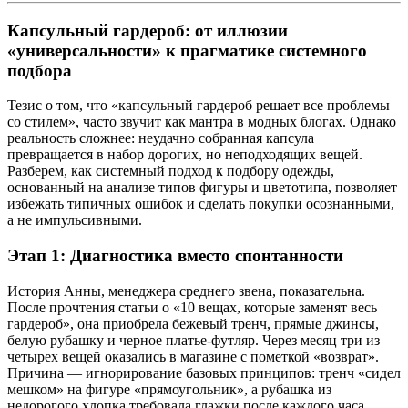
Капсульный гардероб: от иллюзии
«универсальности» к прагматике системного
подбора
Тезис о том, что «капсульный гардероб решает все проблемы
со стилем», часто звучит как мантра в модных блогах. Однако
реальность сложнее: неудачно собранная капсула
превращается в набор дорогих, но неподходящих вещей.
Разберем, как системный подход к подбору одежды,
основанный на анализе типов фигуры и цветотипа, позволяет
избежать типичных ошибок и сделать покупки осознанными,
а не импульсивными.
Этап 1: Диагностика вместо спонтанности
История Анны, менеджера среднего звена, показательна.
После прочтения статьи о «10 вещах, которые заменят весь
гардероб», она приобрела бежевый тренч, прямые джинсы,
белую рубашку и черное платье-футляр. Через месяц три из
четырех вещей оказались в магазине с пометкой «возврат».
Причина — игнорирование базовых принципов: тренч «сидел
мешком» на фигуре «прямоугольник», а рубашка из
недорогого хлопка требовала глажки после каждого часа