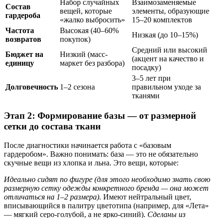
Набор случайных
Взаимозаменяемые
Состав
вещей, которые
элементы, образующие
гардероба
«жалко выбросить»
15–20 комплектов
Частота
Высокая (40–60%
Низкая (до 10–15%)
возвратов
покупок)
Средний или высокий
Бюджет на
Низкий (масс-
(акцент на качество и
единицу
маркет без разбора)
посадку)
3–5 лет при
Долговечность
1–2 сезона
правильном уходе за
тканями
Этап 2: Формирование базы — от размерной
сетки до состава ткани
После диагностики начинается работа с «базовым
гардеробом». Важно понимать: база — это не обязательно
скучные вещи из хлопка и льна. Это вещи, которые:
Идеально сидят по фигуре (для этого необходимо знать свою
размерную сетку одежды конкретного бренда — она может
отличаться на 1–2 размера).
Имеют нейтральный цвет,
вписывающийся в палитру цветотипа (например, для «Лета»
— мягкий серо-голубой, а не ярко-синий).
Сделаны из