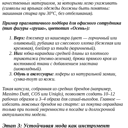
качественных материалов, за которыми легко ухаживать
(символы на ярлыках одежды должны быть понятны:
машинная стирка при 30°C, без отбеливания).
Пример прагматичного подбора для офисного сотрудника
(тип фигуры «груша», цветотип «Осень»):
Верх:
джемпер из кашемира (цвет — горчичный или
оливковый), рубашка из смесового хлопка (бежевая или
кремовая), блейзер из твида (коричневый).
Низ:
юбка-карандаш средней длины из плотного
трикотажа (темно-зеленая), брюки прямого кроя из
костюмной ткани с добавлением эластана
(шоколадный).
Обувь и аксессуары:
лоферы из натуральной замши,
сумка-тоут из кожи.
Такая капсула, собранная из средних брендов (например,
Massimo Dutti, COS или Uniqlo), позволяет создать 10–12
рабочих образов и 3–4 образа для casual-выходов. Главное —
избегать люксовых брендов на старте: их покупка оправдана
только при полной уверенности в посадке и долгосрочной
актуальности модели.
Этап 3: Устойчивая мода как инструмент