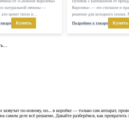
овчины от «Снежной Королевы»
Пуховик с капюшоном от бренд
 из натуральной овчины —
Королева» — это стильное и пр
, кто ценит тепло и…
решение для холодного сезона
Купить
Купить
товаре
Подробнее о товаре
ить…
азвучат по-новому, но... в коробке — только сам аппарат, пров
на самом деле всё решаемо. Давайте разберёмся, как превратить