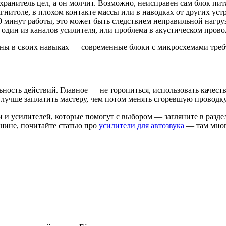
ранитель цел, а он молчит. Возможно, неисправен сам блок пит
нитоле, в плохом контакте массы или в наводках от других устр
0 минут работы, это может быть следствием неправильной нагру
один из каналов усилителя, или проблема в акустическом прово
рены в своих навыках — современные блоки с микросхемами тре
ьность действий. Главное — не торопиться, использовать качес
 лучше заплатить мастеру, чем потом менять сгоревшую проводку
и и усилителей, которые помогут с выбором — загляните в разд
машине, почитайте статью про
усилители для автозвука
— там мног