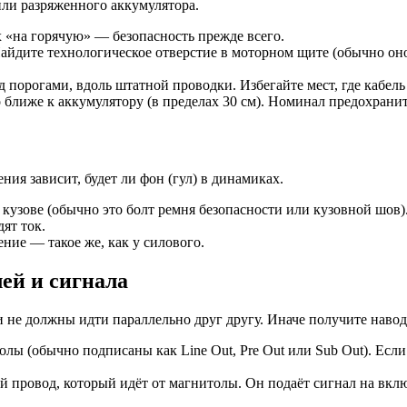
ли разряженного аккумулятора.
«на горячую» — безопасность прежде всего.
айдите технологическое отверстие в моторном щите (обычно оно
орогами, вдоль штатной проводки. Избегайте мест, где кабель 
лиже к аккумулятору (в пределах 30 см). Номинал предохраните
ния зависит, будет ли фон (гул) в динамиках.
узове (обычно это болт ремня безопасности или кузовной шов)
ят ток.
ние — такое же, как у силового.
ей и сигнала
 не должны идти параллельно друг другу. Иначе получите наво
ы (обычно подписаны как Line Out, Pre Out или Sub Out). Есл
провод, который идёт от магнитолы. Он подаёт сигнал на включ