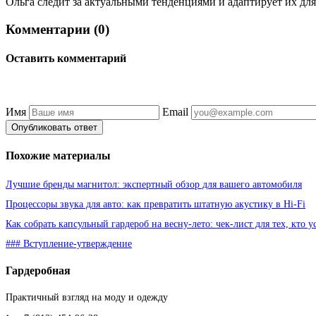
Ольга следит за актуальными тенденциями и адаптирует их для
Комментарии (0)
Оставить комментарий
Имя
Email
Опубликовать ответ
Похожие материалы
Лучшие бренды магнитол: экспертный обзор для вашего автомобиля
Процессоры звука для авто: как превратить штатную акустику в Hi-Fi
Как собрать капсульный гардероб на весну-лето: чек-лист для тех, кто у
### Вступление-утверждение
Гардеробная
Практичный взгляд на моду и одежду