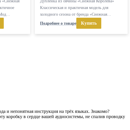
а «Снежная
Дубленка из овчины «Снежная Королева»
актичное
Классическая и практичная модель для
. Мод…
холодного сезона от бренда «Снежная…
Купить
Подробнее о товаре
ода и непонятная инструкция на трёх языках. Знакомо?
 эту коробку в сердце вашей аудиосистемы, не спалив проводку