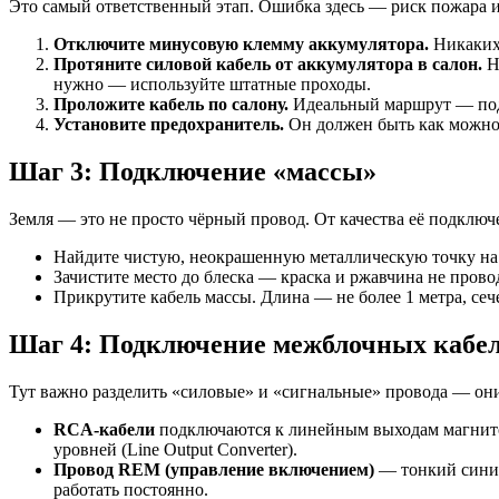
Это самый ответственный этап. Ошибка здесь — риск пожара и
Отключите минусовую клемму аккумулятора.
Никаких 
Протяните силовой кабель от аккумулятора в салон.
Н
нужно — используйте штатные проходы.
Проложите кабель по салону.
Идеальный маршрут — под п
Установите предохранитель.
Он должен быть как можно б
Шаг 3: Подключение «массы»
Земля — это не просто чёрный провод. От качества её подключе
Найдите чистую, неокрашенную металлическую точку на к
Зачистите место до блеска — краска и ржавчина не провод
Прикрутите кабель массы. Длина — не более 1 метра, сече
Шаг 4: Подключение межблочных кабел
Тут важно разделить «силовые» и «сигнальные» провода — они
RCA-кабели
подключаются к линейным выходам магнитол
уровней (Line Output Converter).
Провод REM (управление включением)
— тонкий синий 
работать постоянно.