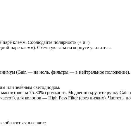
паре клемм. Соблюдайте полярность (+ и -).
ной паре клемм). Схема указана на корпусе усилителя.
инимум (Gain — на ноль, фильтры — в нейтральное положение).
им или зелёным светодиодом.
магнитоле на 75-80% громкости. Медленно крутите ручку Gain на
частот), для колонок — High Pass Filter (срез низких). Частоты 
е обратиться в сервис: