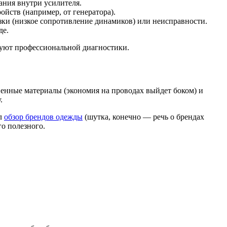
ания внутри усилителя.
ойств (например, от генератора).
зки (низкое сопротивление динамиков) или неисправности.
де.
буют профессиональной диагностики.
твенные материалы (экономия на проводах выйдет боком) и
.
ел
обзор брендов одежды
(шутка, конечно — речь о брендах
о полезного.