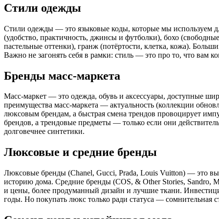
Стили одежды
Стили одежды — это языковые коды, которые мы используем дл
(удобство, практичность, джинсы и футболки), бохо (свободны
пастельные оттенки), гранж (потёртости, клетка, кожа). Боль
Важно не загонять себя в рамки: стиль — это про то, что вам 
Бренды масс-маркета
Масс-маркет — это одежда, обувь и аксессуары, доступные ши
преимущества масс-маркета — актуальность (коллекции обновл
люксовым брендам, а быстрая смена трендов провоцирует имп
брендов, а трендовые предметы — только если они действитель
долговечнее синтетики.
Люксовые и средние бренды
Люксовые бренды (Chanel, Gucci, Prada, Louis Vuitton) — это 
историю дома. Средние бренды (COS, & Other Stories, Sandro,
и цены, более продуманный дизайн и лучшие ткани. Инвестици
годы. Но покупать люкс только ради статуса — сомнительная ст