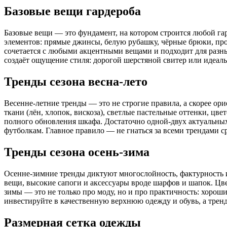
Базовые вещи гардероба
Базовые вещи — это фундамент, на котором строится любой га
элементов: прямые джинсы, белую рубашку, чёрные брюки, прос
сочетается с любыми акцентными вещами и подходит для разны
создаёт ощущение стиля: дорогой шерстяной свитер или идеал
Тренды сезона весна-лето
Весенне-летние тренды — это не строгие правила, а скорее ор
ткани (лён, хлопок, вискоза), светлые пастельные оттенки, цв
полного обновления шкафа. Достаточно одной-двух актуальных
футболкам. Главное правило — не гнаться за всеми трендами ср
Тренды сезона осень-зима
Осенне-зимние тренды диктуют многослойность, фактурность и
вещи, высокие сапоги и аксессуары вроде шарфов и шапок. Цв
зимы — это не только про моду, но и про практичность: хороши
инвестируйте в качественную верхнюю одежду и обувь, а трен
Размерная сетка одежды