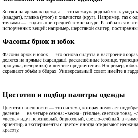
Значки на ярлыках одежды — это международный язык ухода за 
(квадрат), глажка (утюг) и химчистка (круг). Например, таз с
точками — гладить при средней температуре. Разобраться в эт
испорченных вещей: например, шерстяной свитер, постиранный 
Фасоны брюк и юбок
Фасоны брюк и юбок — это основа силуэта и настроения образ
делятся на прямые (карандаш), расклешённые (солнце, трапеция
прогулка, вечеринка) и личные предпочтения. Например, юбка
скрывают объём в бёдрах. Универсальный совет: имейте в гард
Цветотип и подбор палитры одежды
Цветотип внешности — это система, которая помогает подобрат
деление — на четыре сезона: «весна» (тёплые, светлые тона),
«весна» идут персиковый, бирюзовый, светло-зелёный, а «зиме
ориентир, а эксперименты с цветом иногда открывают неожида
красоту.