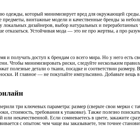
лению одежды, который минимизирует вред для окружающей среды.
 предметы, винтажные модели и качественные бренды за небол
 у локальных дизайнеров, выбор натуральных и переработанных 
чше отказаться. Устойчивая мода — это не про жертвы, а про раз
 и получать доступ к брендам со всего мира. Но у него есть св
мени. Чтобы минимизировать риски, следуйте нескольким правила
жат полезные детали о ткани, посадке и соответствии размеру. 
оски. И главное — не покупайте импульсивно. Добавьте вещь в 
 онлайн
верили три ключевых параметра: размер (сверьте свои мерки с т
роки, стоимость, требования к упаковке). Также полезно поиска
ой или некачественной. Если сомневаетесь в цвете, закажите ср
вается с опытом: чем чаще вы заказываете, тем точнее станови