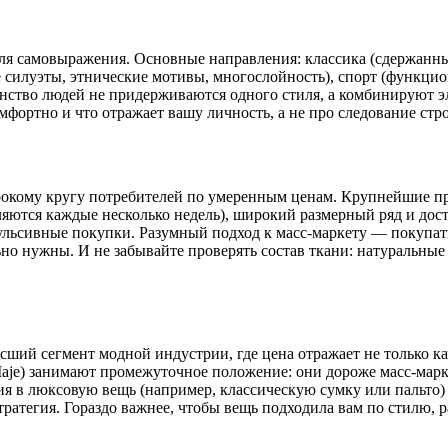
я самовыражения. Основные направления: классика (сдержанные
е силуэты, этнические мотивы, многослойность), спорт (функцио
шинство людей не придерживаются одного стиля, а комбинируют 
комфортно и что отражает вашу личность, а не про следование ст
рокому кругу потребителей по умеренным ценам. Крупнейшие пре
яются каждые несколько недель), широкий размерный ряд и дост
ульсивные покупки. Разумный подход к масс-маркету — покупать
но нужны. И не забывайте проверять состав ткани: натуральные
высший сегмент модной индустрии, где цена отражает не только к
 Maje) занимают промежуточное положение: они дороже масс-мар
я в люксовую вещь (например, классическую сумку или пальто) 
ратегия. Гораздо важнее, чтобы вещь подходила вам по стилю, р