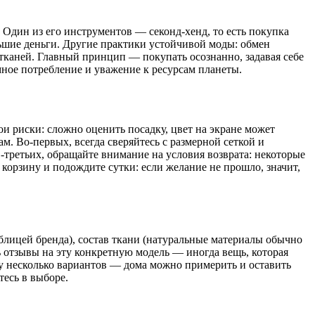
 Один из его инструментов — секонд-хенд, то есть покупка
ьшие деньги. Другие практики устойчивой моды: обмен
тканей. Главный принцип — покупать осознанно, задавая себе
умное потребление и уважение к ресурсам планеты.
ои риски: сложно оценить посадку, цвет на экране может
м. Во-первых, всегда сверяйтесь с размерной сеткой и
В-третьих, обращайте внимание на условия возврата: некоторые
корзину и подождите сутки: если желание не прошло, значит,
аблицей бренда), состав ткани (натуральные материалы обычно
ть отзывы на эту конкретную модель — иногда вещь, которая
азу несколько вариантов — дома можно примерить и оставить
тесь в выборе.