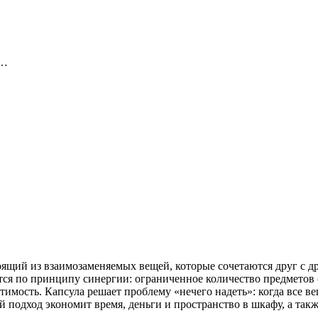
в…
щий из взаимозаменяемых вещей, которые сочетаются друг с дру
ится по принципу синергии: ограниченное количество предметов 
тимость. Капсула решает проблему «нечего надеть»: когда все в
ой подход экономит время, деньги и пространство в шкафу, а так