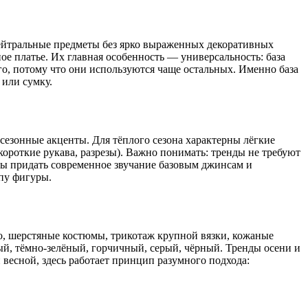
нейтральные предметы без ярко выраженных декоративных
ое платье. Их главная особенность — универсальность: база
о, потому что они используются чаще остальных. Именно база
 или сумку.
 сезонные акценты. Для тёплого сезона характерны лёгкие
 короткие рукава, разрезы). Важно понимать: тренды не требуют
бы придать современное звучание базовым джинсам и
ипу фигуры.
о, шерстяные костюмы, трикотаж крупной вязки, кожаные
ый, тёмно-зелёный, горчичный, серый, чёрный. Тренды осени и
 весной, здесь работает принцип разумного подхода:
.