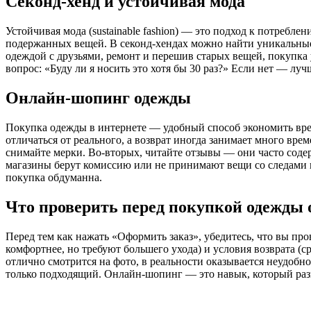
Секонд-хенд и устойчивая мода
Устойчивая мода (sustainable fashion) — это подход к потреб
подержанных вещей. В секонд-хендах можно найти уникальные
одеждой с друзьями, ремонт и перешив старых вещей, покупка
вопрос: «Буду ли я носить это хотя бы 30 раз?» Если нет — лу
Онлайн-шопинг одежды
Покупка одежды в интернете — удобный способ экономить время
отличаться от реального, а возврат иногда занимает много вре
снимайте мерки. Во-вторых, читайте отзывы — они часто содер
магазины берут комиссию или не принимают вещи со следами н
покупка обдуманна.
Что проверить перед покупкой одежды
Перед тем как нажать «Оформить заказ», убедитесь, что вы про
комфортнее, но требуют большего ухода) и условия возврата (с
отлично смотрится на фото, в реальности оказывается неудобн
только подходящий. Онлайн-шопинг — это навык, который разви