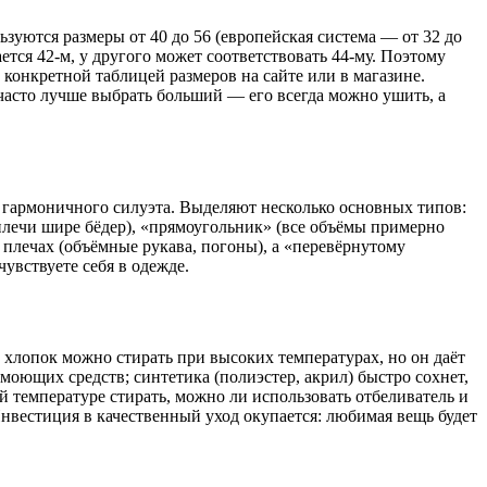
зуются размеры от 40 до 56 (европейская система — от 32 до
ется 42-м, у другого может соответствовать 44-му. Поэтому
 конкретной таблицей размеров на сайте или в магазине.
часто лучше выбрать больший — его всегда можно ушить, а
я гармоничного силуэта. Выделяют несколько основных типов:
плечи шире бёдер), «прямоугольник» (все объёмы примерно
 плечах (объёмные рукава, погоны), а «перевёрнутому
увствуете себя в одежде.
 хлопок можно стирать при высоких температурах, но он даёт
моющих средств; синтетика (полиэстер, акрил) быстро сохнет,
й температуре стирать, можно ли использовать отбеливатель и
Инвестиция в качественный уход окупается: любимая вещь будет