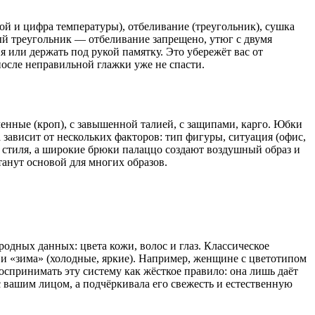
ой и цифра температуры), отбеливание (треугольник), сушка
утый треугольник — отбеливание запрещено, утюг с двумя
 или держать под рукой памятку. Это убережёт вас от
после неправильной глажки уже не спасти.
енные (кроп), с завышенной талией, с защипами, карго. Юбки
 зависит от нескольких факторов: тип фигуры, ситуация (офис,
о стиля, а широкие брюки палаццо создают воздушный образ и
танут основой для многих образов.
одных данных: цвета кожи, волос и глаз. Классическое
) и «зима» (холодные, яркие). Например, женщине с цветотипом
спринимать эту систему как жёсткое правило: она лишь даёт
 вашим лицом, а подчёркивала его свежесть и естественную