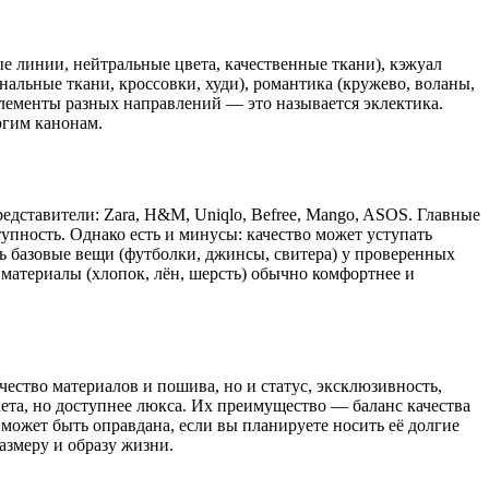
 линии, нейтральные цвета, качественные ткани), кэжуал
нальные ткани, кроссовки, худи), романтика (кружево, воланы,
элементы разных направлений — это называется эклектика.
рогим канонам.
дставители: Zara, H&M, Uniqlo, Befree, Mango, ASOS. Главные
упность. Однако есть и минусы: качество может уступать
 базовые вещи (футболки, джинсы, свитера) у проверенных
 материалы (хлопок, лён, шерсть) обычно комфортнее и
ачество материалов и пошива, но и статус, эксклюзивность,
кета, но доступнее люкса. Их преимущество — баланс качества
может быть оправдана, если вы планируете носить её долгие
азмеру и образу жизни.