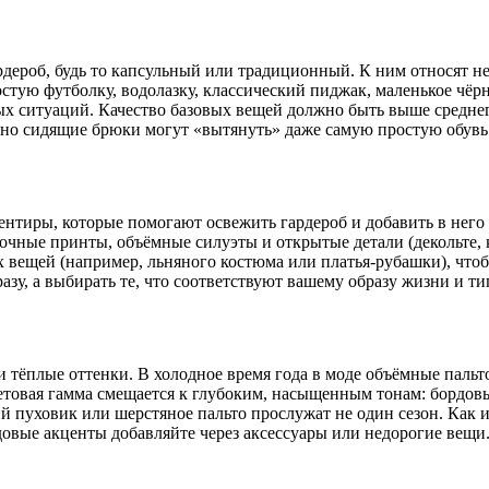
рдероб, будь то капсульный или традиционный. К ним относят 
тую футболку, водолазку, классический пиджак, маленькое чёрн
х ситуаций. Качество базовых вещей должно быть выше среднег
ьно сидящие брюки могут «вытянуть» даже самую простую обувь
иентиры, которые помогают освежить гардероб и добавить в него
еточные принты, объёмные силуэты и открытые детали (декольте,
 вещей (например, льняного костюма или платья-рубашки), что
азу, а выбирать те, что соответствуют вашему образу жизни и т
 тёплые оттенки. В холодное время года в моде объёмные пальт
етовая гамма смещается к глубоким, насыщенным тонам: бордов
й пуховик или шерстяное пальто прослужат не один сезон. Как и
довые акценты добавляйте через аксессуары или недорогие вещи