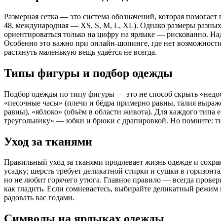
Размерная сетка — это система обозначений, которая помогает
48, международная — XS, S, M, L, XL). Однако размеры разных 
ориентироваться только на цифру на ярлыке — рискованно. Надё
Особенно это важно при онлайн-шопинге, где нет возможности
растянуть маленькую вещь удаётся не всегда.
Типы фигуры и подбор одежды
Подбор одежды по типу фигуры — это не способ скрыть «недос
«песочные часы» (плечи и бёдра примерно равны, талия выраже
равны), «яблоко» (объём в области живота). Для каждого типа 
треугольнику» — юбки и брюки с драпировкой. Но помните: тип
Уход за тканями
Правильный уход за тканями продлевает жизнь одежде и сохран
усадку; шерсть требует деликатной стирки и сушки в горизонт
но не любит горячего утюга. Главное правило — всегда провер
как гладить. Если сомневаетесь, выбирайте деликатный режим 
радовать вас годами.
Символы на ярлыках одежды