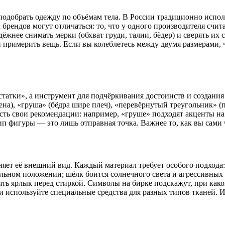
 подобрать одежду по объёмам тела. В России традиционно исполь
брендов могут отличаться: то, что у одного производителя счита
жнее снимать мерки (обхват груди, талии, бёдер) и сверять их с
 примерить вещь. Если вы колеблетесь между двумя размерами, 
татки», а инструмент для подчёркивания достоинств и создани
на), «груша» (бёдра шире плеч), «перевёрнутый треугольник» (
есть свои рекомендации: например, «груше» подходят акценты на
 фигуры — это лишь отправная точка. Важнее то, как вы сами ч
яет её внешний вид. Каждый материал требует особого подхода:
альном положении; шёлк боится солнечного света и агрессивных 
ять ярлык перед стиркой. Символы на бирке подскажут, при како
и используйте специальные средства для разных типов тканей. 