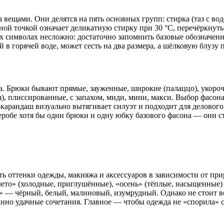
вещами. Они делятся на пять основных групп: стирка (таз с вод
 одной точкой означает деликатную стирку при 30 °C, перечёркн
их символах несложно: достаточно запомнить базовые обозначения
в горячей воде, может сесть на два размера, а шёлковую блузу 
а. Брюки бывают прямые, зауженные, широкие (палаццо), укороч
), плиссированные, с запахом, миди, мини, макси. Выбор фасона
-карандаш визуально вытягивает силуэт и подходит для деловог
еробе хотя бы одни брюки и одну юбку базового фасона — они с
ь оттенки одежды, макияжа и аксессуаров в зависимости от прир
 «лето» (холодные, приглушённые), «осень» (тёплые, насыщенные
» — чёрный, белый, малиновый, изумрудный. Однако не стоит во
нно удачные сочетания. Главное — чтобы одежда не «спорила» с